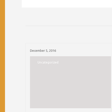
December 5, 2016
Uncategorized