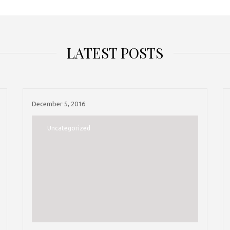
LATEST POSTS
December 5, 2016
Uncategorized