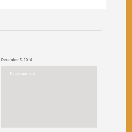
December 5, 2016
Uncategorized