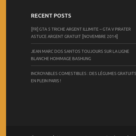
RECENT POSTS
[FR] GTA 5 TRICHE ARGENT ILLIMITE – GTA V PIRATER
ASTUCE ARGENT GRATUIT [NOVEMBRE 2014]
JEAN MARC DOS SANTOS TOUJOURS SUR LA LIGNE
BLANCHE HOMMAGE BASHUNG
INCROYABLES COMESTIBLES : DES LÉGUMES GRATUIT
EN PLEIN PARIS !